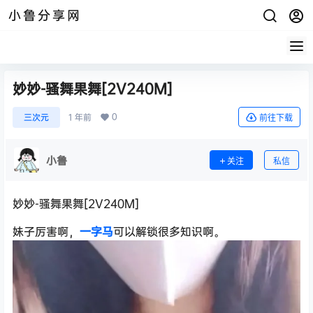
小鲁分享网
妙妙-骚舞果舞[2V240M]
0
三次元
1 年前
前往下载
小鲁
关注
私信
妙妙-骚舞果舞[2V240M]
妹子厉害啊，
一字马
可以解锁很多知识啊。