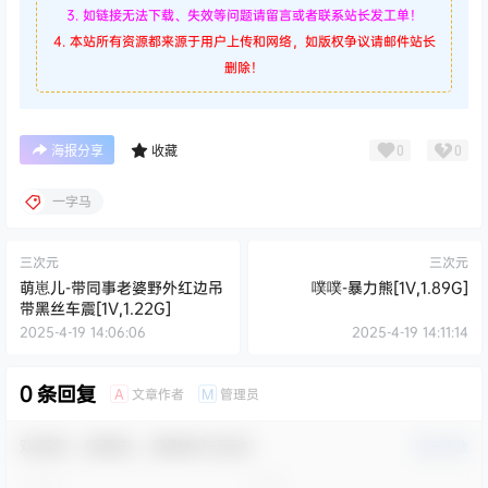
3. 如链接无法下载、失效等问题请留言或者联系站长发工单！
4. 本站所有资源都来源于用户上传和网络，如版权争议请邮件站长
删除！
0
0
海报分享
收藏
一字马
三次元
三次元
萌崽儿-带同事老婆野外红边吊
噗噗-暴力熊[1V,1.89G]
带黑丝车震[1V,1.22G]
2025-4-19 14:06:06
2025-4-19 14:11:14
0 条回复
文章作者
管理员
A
M
欢迎您，新朋友，感谢参与互动！
确认修改