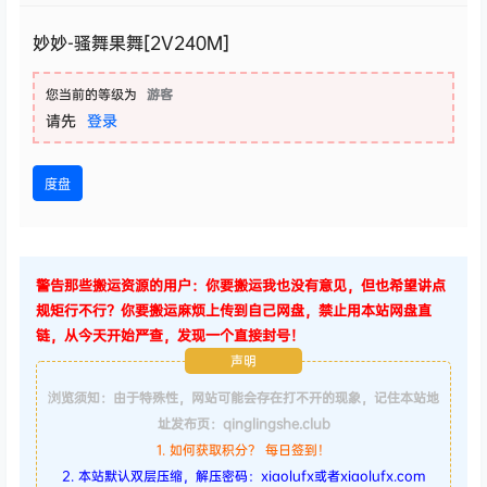
妙妙-骚舞果舞[2V240M]
您当前的等级为
游客
请先
登录
度盘
警告那些搬运资源的用户：你要搬运我也没有意见，但也希望讲点
规矩行不行？你要搬运麻烦上传到自己网盘，禁止用本站网盘直
链，从今天开始严查，发现一个直接封号！
声明
浏览须知：由于特殊性，网站可能会存在打不开的现象，记住本站地
址发布页：qinglingshe.club
1. 如何获取积分？ 每日签到！
2. 本站默认双层压缩，解压密码：xiaolufx或者xiaolufx.com