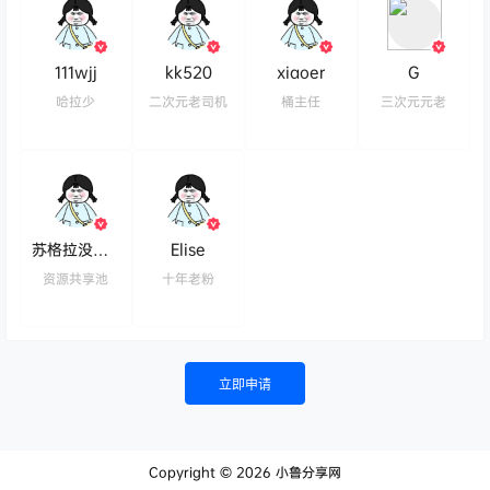
111wjj
kk520
xiaoer
G
哈拉少
二次元老司机
桶主任
三次元元老
苏格拉没有底
Elise
资源共享池
十年老粉
立即申请
Copyright © 2026
小鲁分享网