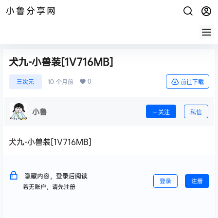
小鲁分享网
犬九-小兽装[1V716MB]
0
三次元
10 个月前
前往下载
小鲁
关注
私信
犬九-小兽装[1V716MB]
隐藏内容，登录后阅读
登录
注册
若无账户，请先注册