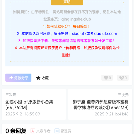
声明
浏览须知：由于特殊性，网站可能会存在打不开的现象，记住本站地
址发布页：qinglingshe.club
1. 如何获取积分？ 每日签到！
2. 本站默认双层压缩，解压密码：xiaolufx或者xiaolufx.com
3. 如链接无法下载、失效等问题请留言或者联系站长发工单！
4. 本站所有资源都来源于用户上传和网络，如版权争议请邮件站长
删除！
0
0
海报分享
收藏
三次元
三次元
企鹅小姐-of原版新小合集
狮子座-至尊内部超清版本蜜桃
[6V,762M]
臀学妹边插边喷水[1V561MB]
2025-9-21 16:35:09
2025-9-21 16:41:46
0 条回复
文章作者
管理员
A
M