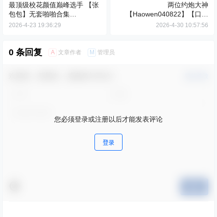
最顶级校花颜值巅峰选手 【张
两位约炮大神
包包】无套啪啪合集
【Haowen040822】【口巾
40.9G/52V
SANG】各种第一视角后入大
2026-4-23 19:36:29
2026-4-30 10:57:56
肉臀 抬起丝袜美腿大屌疯狂打
桩
0 条回复
A
M
文章作者
管理员
欢迎您，新朋友，感谢参与互动！
确认修改
您必须登录或注册以后才能发表评论
登录
提交