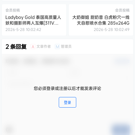
会员投稿
会员投稿
Ladyboy Gold 泰国高质量人
大奶御姐 甜奶昔 白虎粉穴一线
妖和摄影师两人互爆[311V
天自慰喷水合集 285v264G
240G]
2026-5-28 10:02:42
2026-5-28 10:02:49
2 条回复
文章作者
管理员
A
M
欢迎您，新朋友，感谢参与互动！
确认修改
您必须登录或注册以后才能发表评论
登录
提交