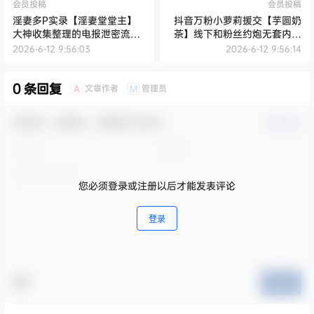
会员投稿
会员投稿
淫妻多P实录【淫妻堂堂主】
抖音万粉小萝莉援交【芋圆奶
大神收集整理的电报泄密流出
茶】线下和粉丝约炮无套内射
精品资源
大合集119V112G
2026-6-12 9:56:03
2026-6-12 9:56:14
0 条回复
文章作者
管理员
A
M
欢迎您，新朋友，感谢参与互动！
确认修改
您必须登录或注册以后才能发表评论
登录
提交