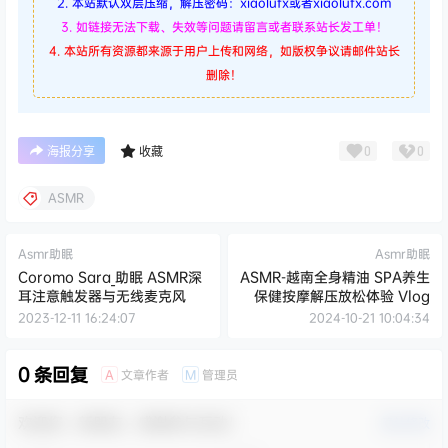
2. 本站默认双层压缩，解压密码：xiaolufx或者xiaolufx.com
3. 如链接无法下载、失效等问题请留言或者联系站长发工单！
4. 本站所有资源都来源于用户上传和网络，如版权争议请邮件站长
删除！
0
0
海报分享
收藏
ASMR
Asmr助眠
Asmr助眠
Coromo Sara_助眠 ASMR深
ASMR-越南全身精油 SPA养生
耳注意触发器与无线麦克风
保健按摩解压放松体验 Vlog
2023-12-11 16:24:07
2024-10-21 10:04:34
0 条回复
文章作者
管理员
A
M
欢迎您，新朋友，感谢参与互动！
确认修改